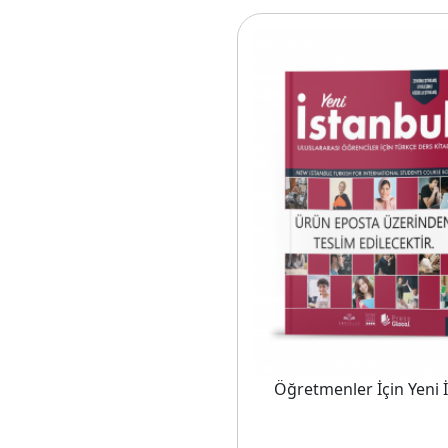
ğitim Seti A2.1. (18 Ay)
etmenler İçin ABC Çocuklar İçin Türkçe Eğitim Seti A2.2. (18
Öğretmenler İçin Yeni İ