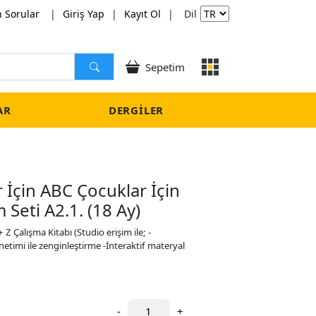
n Sorular
|
Giriş Yap
|
Kayıt Ol
|
Dil
Sepetim
AR
DERGILER
İçin ABC Çocuklar İçin
 Seti A2.1. (18 Ay)
Z Çalışma Kitabı (Studio erişim ile; -
yönetimi ile zenginleştirme -İnteraktif materyal
-
+