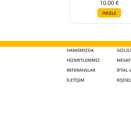
10.00 €
10.00 €
İNCELE
İNCELE
HAKKIMIZDA
GİZLİL
HİZMETLERİMİZ
MESAFE
REFERANSLAR
İPTAL 
İLETİŞİM
KİŞİSE