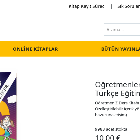
Kitap Kayıt Süreci
|
Sık Sorula
ONLINE KITAPLAR
BÜTÜN YAYINL
Öğretmenler 
Türkçe Eğitim
Öğretmen Z Ders Kitabı+ 
Özelleştirilebilir içerik 
havuzuna erişim)
9983 adet stokta
10.00 €