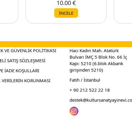
10.00 €
İNCELE
İK VE GÜVENLİK POLİTİKASI
Hacı Kadın Mah. Atatürk
Bulvarı İMÇ 5 Blok No. 66 İç
Lİ SATIŞ SÖZLEŞMESİ
Kapı: 5210 (6.blok Akbank
girişinden 5210)
VE İADE KOŞULLARI
Fatih / İstanbul
L VERİLERİN KORUNMASI
+ 90 212 522 22 18
destek@kultursanatyayinevi.c