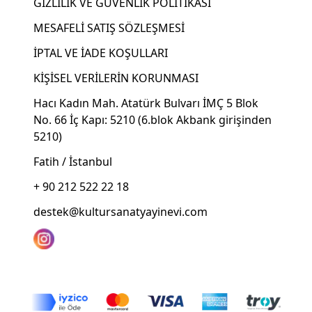
GİZLİLİK VE GÜVENLİK POLİTİKASI
MESAFELİ SATIŞ SÖZLEŞMESİ
İPTAL VE İADE KOŞULLARI
KİŞİSEL VERİLERİN KORUNMASI
Hacı Kadın Mah. Atatürk Bulvarı İMÇ 5 Blok
No. 66 İç Kapı: 5210 (6.blok Akbank girişinden
5210)
Fatih / İstanbul
+ 90 212 522 22 18
destek@kultursanatyayinevi.com